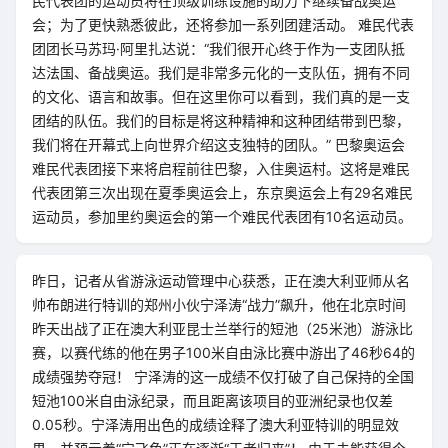
民代表团的运动员将在顶级训练设施的助力下继续备战奥运
会；为了更快熟悉彼此，还将参加一系列团建活动。 难民代表
团团长马苏玛·阿里扎达说：“我们很开心终于作为一支团队抵
达法国、备战奥运。我们是非常多元化的一支队伍，拥有不同
的文化、语言和故事。但在这里你可以看到，我们真的是一支
团结的队伍。我们的目标是将这种精神和这种团结带到巴黎，
我们将在开幕式上向世界介绍这支独特的团队。” 巴黎奥运会
难民代表团接下来将启程前往巴黎，入住奥运村。这将是难民
代表团第三次出现在夏季奥运会上，东京奥运会上有29名难民
运动员，参加里约奥运会的第一个难民代表团有10名运动员。
昨日，记者从省游泳运动管理中心获悉，正在澳大利亚师从名
帅布朗进行特训的郑州小伙宁泽涛“战力”飙升，他在北京时间
昨天出战了正在澳大利亚昆士兰举行的短池（25米池）游泳比
赛，以赛代练的他在男子100米自由泳比赛中游出了46秒64的
成绩强势夺冠！ 宁泽涛的这一成绩不仅打破了自己保持的全国
短池100米自由泳纪录，而且距离该项目的亚洲纪录也仅差
0.05秒。宁泽涛用出色的成绩诠释了澳大利亚特训的明显效