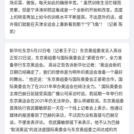
场买菜、做饭，每天如此的确很辛苦。” 虽然训练生活忙碌而
劳累，但是宁泽涛却把这看成是一个全新的开始和改变。态度
上的转变再加上如今的训练水平不断提高，不出意外的话，或
许我们就能在天津全运会上重新看到那个“宁飞鱼”！（记者 陈
凯）
新华社东京5月22日电（记者王子江）东京奥组委发言人高谷
正哲22日说，东京奥组委与国际奥委会正“紧密合作”，全力准
备举行东京奥运会。 高谷正哲告诉新华社记者：“奥运会新的
日期已经确定了，我们的使命是为明年的奥运会准备一个最好
的舞台。” 他还说：“东京奥组委与国际奥委会正紧密合作，国
际奥委会为了在2021年举办奥运会也倾注全力。” 国际奥委会
主席巴赫日前接受英国广播公司采访时说，若延期一年举行的
东京奥运会在2021年仍无法举办，那么将被取消。东京奥组委
首席执行官武藤敏郎前一天在一个线上记者会上表示，他通过
媒体的报道看到了巴赫的采访，不过因为没有直接与巴赫交
谈，不便发表评论。 但武藤敏郎接下来表示，他不认为巴赫
“取消奥运”的说法是国际奥委会与东京奥组委之间达成的共