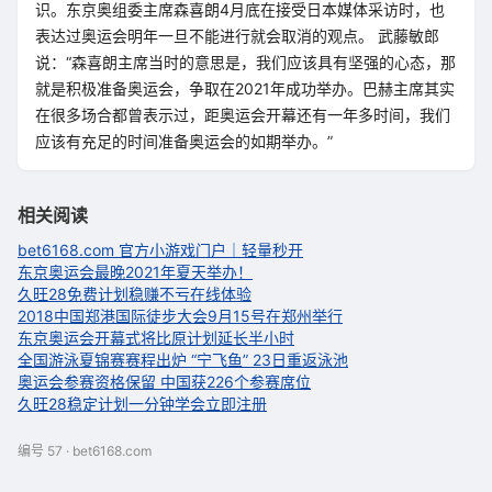
识。东京奥组委主席森喜朗4月底在接受日本媒体采访时，也
表达过奥运会明年一旦不能进行就会取消的观点。 武藤敏郎
说：“森喜朗主席当时的意思是，我们应该具有坚强的心态，那
就是积极准备奥运会，争取在2021年成功举办。巴赫主席其实
在很多场合都曾表示过，距奥运会开幕还有一年多时间，我们
应该有充足的时间准备奥运会的如期举办。”
相关阅读
bet6168.com 官方小游戏门户｜轻量秒开
东京奥运会最晚2021年夏天举办！
久旺28免费计划稳赚不亏在线体验
2018中国郑港国际徒步大会9月15号在郑州举行
东京奥运会开幕式将比原计划延长半小时
全国游泳夏锦赛赛程出炉 “宁飞鱼” 23日重返泳池
奥运会参赛资格保留 中国获226个参赛席位
久旺28稳定计划一分钟学会立即注册
编号 57 · bet6168.com