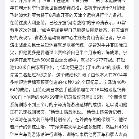
果，并预示着“宁飞鱼”正在逐渐“王者归来”！ 由于未能获得今
年在匈牙利举行游泳世锦赛参赛资格，名将宁泽涛于7月初便
飞赴澳大利亚为将于8月底开赛的天津全运会进行全力备战。
在前往澳大利亚前，已经身披“河南战袍”的宁泽涛表示，非常
看重这次外训，“如今更加希望自己能尽快恢复状态，在天津有
好的表现”。 省游泳运动管理中心主任杨青山告诉记者，宁泽
涛出战此次昆士兰短池赛就是以赛代练，尽管对手并非国际顶
尖，但他更多是要通过比赛检验自己半个月来的训练成果。宁
泽涛在此前短池50米自由泳比赛中，就以21秒77夺冠。在短
池100米自由泳项目中，宁泽涛更是游出了46秒64的成绩，领
先第二名超过3秒之多，这个成绩也打破了由他本人在2014年
多哈短池世锦赛预赛创造的46秒76的全国纪录。宁泽涛46秒
64的成绩，目前距离日本选手盐浦慎理在2016年短池世锦赛
100自上创造的46秒59亚洲纪录仅仅只差0.05秒。“全面恢复
系统训练不到三个月的宁泽涛能游出这样的成绩，足以说明他
正在迅速找回状态。”杨青山满意地说。 杨青山还告诉记者，
宁泽涛在澳大利亚练得特别辛苦，在外教布朗的带领下，他过
着严苛的训练生活。“宁泽涛每天早上4点多起床，然后开40分
钟左右车到游泳馆进行训练，训练结束后他再开车和家人去商