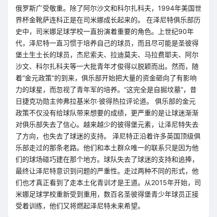
俄罗斯广受敬重。除了阿尔沙文和科尔扎科夫，1994年美国世
界杯金靴萨连科正是在司米娜成长起来的。 在泽尼特俱乐部历
史中，司米娜足球学校一直扮演着重要的角色。上世纪90年
代，泽尼特一直习惯于培养自己的球员，而且尽可能是圣彼得
堡土生土长的球员，杰尼索夫、拉迪莫夫、马拉费耶夫、阿尔
沙文、科尔扎科夫等一大批青年才俊得以脱颖而出。然而，随
着“金元政策”的到来，俱乐部开始把大量的资金砸向了有影响
力的球星，而忽视了青年军的培养。“这完全是自掘坟墓”，昔
日捷克功勋主帅弗拉基米尔·彼得热拉评论道。 俱乐部的金元
政策不仅没有给球队带来想要的成绩，更严重的是让球迷渐渐
对俱乐部失去了信心。越来越少的彼得堡元素，让泽尼特失去
了方向，也失去了球迷的支持。 泽尼特正沿着许多英国顶级俱
乐部走过的那条老路。他们和本土群众唯一的联系只是因为他
们的球场碰巧建在那个地方。球队失去了球迷的支持和追捧，
最终让泽尼特意识到问题的严重性。走过两种不同的形式，他
们也才真正看到了走本土化青训才是王道。从2015年开始，司
米娜足球学校重新受到重用，数百名圣彼得堡青少年球员正接
受着训练，他们又将燃起泽尼特未来希望。