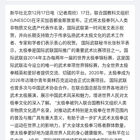
新华社北京12月17日电（记者周欣）17日，联合国教科文组织
(UNESCO)在牙买加首都金斯敦宣布，正式将太极拳列入人类
非物质文化遗产代表作名录，国际武联第一时间发文表示祝
贺，并向长期支持致力于传承弘扬武术太极文化的武术工作
者、专家和学者们表示衷心的祝贺。 国际武联秘书长张秋平表
示，太极拳是国际武联国际推广的重要武术比赛项目之一。国
际武联自2014年主办每两年一届的世界太极拳锦标赛，这是国
际武联迄今设立的唯一的武术单项世界锦标赛，为全世界太极
拳精英和爱好者提供交流、切磋的平台。2020年，太极拳成为
2026年达喀尔青年奥林匹克运动会正式比赛项目。 国际武联
也曾多次与中国武术协会合作，在联合国总部及世界各地进行
武术太极展演，展示中国武术风采和魅力，增进世界人民对太
极拳文化的深入了解。 “太极拳被列入联合国教科文组织人类
非物质文化遗产名录，对推动武术特别是太极拳在世界范围内
的普及与推广具有重大意义，有助于进一步扩大武术太极拳这
一运动在世界上的影响力，扩大全球太极拳习练者群体数量，
使太极拳更好地为提高世界人民的身心健康服务。”张秋平在公