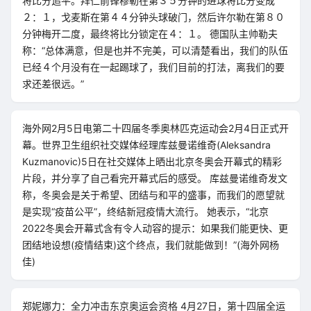
将比分追平。拜仁前锋穆勒在第３５分钟的进球将比分变成
２：１，戈麦斯在第４４分钟头球破门，然后许尔勒在第８０
分钟梅开二度，最终将比分锁定在４：１。 德国队主帅勒夫
称：“总体满意，但是也并不完美，可以清楚看出，我们的队伍
已经４个月没有在一起踢球了，我们目前的打法，离我们的要
求还差很远。”
海外网2月5日电第二十四届冬季奥林匹克运动会2月4日正式开
幕。世界卫生组织社交媒体经理库兹曼诺维奇(Aleksandra
Kuzmanovic)5日在社交媒体上晒出北京冬奥会开幕式的精彩
片段，并分享了自己看完开幕式后的感受。 库兹曼诺维奇发文
称，冬奥会是关于希望、团结与和平的盛事，而我们的愿望就
是实现“疫苗公平”，终结新冠疫情大流行。 她表示，“北京
2022冬奥会开幕式含有令人动容的提示：如果我们能更快、更
团结地设想(疫情结束)这个终点，我们就能做到！”(海外网杨
佳)
郑妮娜力：全力冲击东京奥运会资格 4月27日，第十四届全运