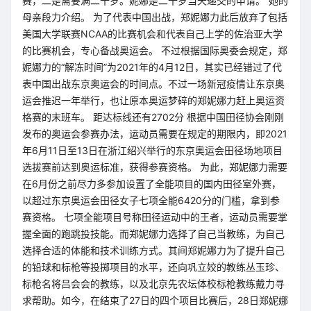
赛，二是需要满二十岁。妮娜是二十岁当天递交的申请。”她的
母亲段力介绍。 为了代表中国出战，郑妮娜力此后放弃了包括
美国大学联赛NCAA的比赛机会和代表自己上学的佐治亚大学
的比赛机会，专心备战奥运会。 不过根据国际奥委会规定，郑
妮娜力的“解冻时间”为2021年的4月12日，其实已经错过了代
表中国出战东京奥运会的时间点。不过一场新冠疫情让东京奥
运会推迟一年举行，也让原本奥运梦碎的郑妮娜力赶上奥运资
格赛的末班车。 距达标线还有2702分 根据中国田径协会刚刚
发布的奥运会参赛办法，运动员需要在规定的期限内，即2021
年6月11日至13日在浙江绍兴举行的东京奥运会田径场地项目
选拔赛前达到奥运标准，获得参赛资格。 为此，郑妮娜力需要
在6月份之前尽力多参加设置了全能项目的国内田径室外赛，
以超过东京奥运会田径女子七项全能6420分的门槛，拿到参
赛资格。 七项全能项目号称田径运动中的王者，运动员需要掌
握全面的跑跳投技能。而郑妮娜力选择了自己当教练，为自己
选择合适的体能和技术训练方式。其间郑妮娜力为了提升自己
的铅球和标枪等投掷项目的水平，还向巩立姣的教练丛玉珍、
标枪名将吕会会的教练，以及北京先农坛体校标枪教练戴力寻
求帮助。如今，在结束了27日的四个项目比赛后，28日郑妮娜