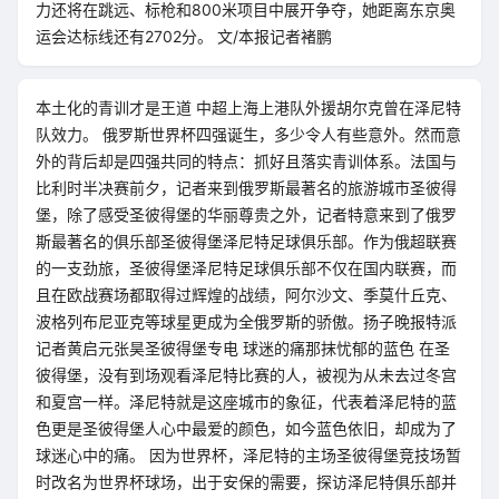
力还将在跳远、标枪和800米项目中展开争夺，她距离东京奥
运会达标线还有2702分。 文/本报记者褚鹏
本土化的青训才是王道 中超上海上港队外援胡尔克曾在泽尼特
队效力。 俄罗斯世界杯四强诞生，多少令人有些意外。然而意
外的背后却是四强共同的特点：抓好且落实青训体系。法国与
比利时半决赛前夕，记者来到俄罗斯最著名的旅游城市圣彼得
堡，除了感受圣彼得堡的华丽尊贵之外，记者特意来到了俄罗
斯最著名的俱乐部圣彼得堡泽尼特足球俱乐部。作为俄超联赛
的一支劲旅，圣彼得堡泽尼特足球俱乐部不仅在国内联赛，而
且在欧战赛场都取得过辉煌的战绩，阿尔沙文、季莫什丘克、
波格列布尼亚克等球星更成为全俄罗斯的骄傲。扬子晚报特派
记者黄启元张昊圣彼得堡专电 球迷的痛那抹忧郁的蓝色 在圣
彼得堡，没有到场观看泽尼特比赛的人，被视为从未去过冬宫
和夏宫一样。泽尼特就是这座城市的象征，代表着泽尼特的蓝
色更是圣彼得堡人心中最爱的颜色，如今蓝色依旧，却成为了
球迷心中的痛。 因为世界杯，泽尼特的主场圣彼得堡竞技场暂
时改名为世界杯球场，出于安保的需要，探访泽尼特俱乐部并