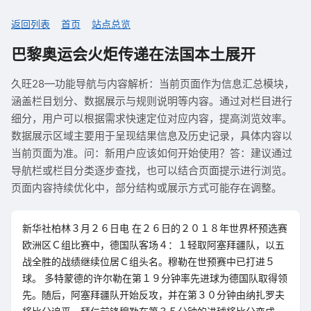
返回列表
首页
站点总览
巴黎奥运会火炬传递在法国本土展开
久旺28—功能导航与内容解析：当前页面作为信息汇总模块，
涵盖栏目划分、数据展示与规则说明等内容。通过对栏目进行
细分，用户可以根据需求快速定位对应内容，提高浏览效率。
数据展示区域主要用于呈现结果信息及历史记录，具体内容以
当前页面为准。问：新用户应该如何开始使用？答：建议通过
导航栏或栏目分类逐步查找，也可以结合页面提示进行浏览。
页面内容持续优化中，部分结构或展示方式可能存在调整。
新华社柏林３月２６日电 在２６日的２０１８年世界杯预选赛
欧洲区Ｃ组比赛中，德国队客场４：１轻取阿塞拜疆队，以五
战全胜的战绩继续位居Ｃ组头名。穆勒在世预赛中已打进５
球。 多特蒙德的许尔勒在第１９分钟率先进球为德国队取得领
先。随后，阿塞拜疆队开始反攻，并在第３０分钟由纳扎罗夫