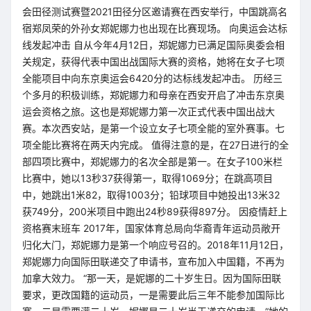
会田径测试赛暨2021田径分区邀请赛在西安举行，中国跳高名
宿郑凤荣的外孙女郑妮娜力也出现在比赛现场。 向奥运会达标
线发起冲击 自从今年4月12日，郑妮娜力已满足国际奥委会相
关规定，获得代表中国出战国际大赛的资格，她将在女子七项
全能项目中向东京奥运会6420分的达标线发起冲击。 历经三
个多月的积极训练，郑妮娜力和母亲在西安开启了冲击东京奥
运会资格之旅。这也是郑妮娜力第一次正式代表中国出战大
赛。本次西安站，是第一个设立女子七项全能的室外赛事。七
项全能比赛将在两天内完成。 值得注意的是，在27日进行的全
部四项比赛中，郑妮娜力的名次全部是第一。在女子100米栏
比赛中，她以13秒37获得第一，取得1069分；在跳高项目
中，她跳出1米82，取得1003分；铅球项目中她投出13米32
获749分，200米项目中跑出24秒89获得897分。 因疫情赶上
资格赛末班车 2017年，国家体育总局向华裔青年运动员敞开
归化大门，郑妮娜力是第一个响应号召的。2018年11月12日，
郑妮娜力向国际田联递交了申请书，宣布加入中国籍，不再为
加拿大效力。 “那一天，是妮娜的二十岁生日。因为国际田联
要求，更改国籍的运动员，一是需要此后三年不能参加国际比