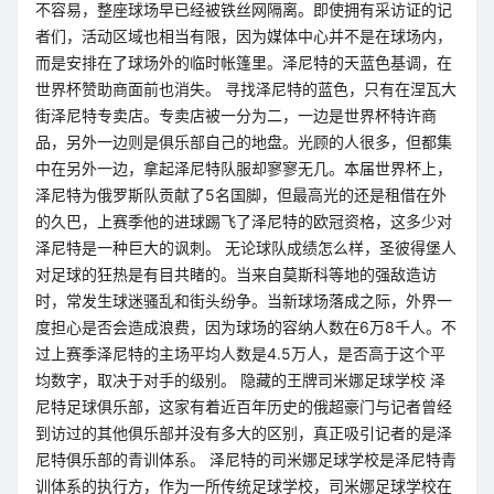
不容易，整座球场早已经被铁丝网隔离。即使拥有采访证的记
者们，活动区域也相当有限，因为媒体中心并不是在球场内，
而是安排在了球场外的临时帐篷里。泽尼特的天蓝色基调，在
世界杯赞助商面前也消失。 寻找泽尼特的蓝色，只有在涅瓦大
街泽尼特专卖店。专卖店被一分为二，一边是世界杯特许商
品，另外一边则是俱乐部自己的地盘。光顾的人很多，但都集
中在另外一边，拿起泽尼特队服却寥寥无几。本届世界杯上，
泽尼特为俄罗斯队贡献了5名国脚，但最高光的还是租借在外
的久巴，上赛季他的进球踢飞了泽尼特的欧冠资格，这多少对
泽尼特是一种巨大的讽刺。 无论球队成绩怎么样，圣彼得堡人
对足球的狂热是有目共睹的。当来自莫斯科等地的强敌造访
时，常发生球迷骚乱和街头纷争。当新球场落成之际，外界一
度担心是否会造成浪费，因为球场的容纳人数在6万8千人。不
过上赛季泽尼特的主场平均人数是4.5万人，是否高于这个平
均数字，取决于对手的级别。 隐藏的王牌司米娜足球学校 泽
尼特足球俱乐部，这家有着近百年历史的俄超豪门与记者曾经
到访过的其他俱乐部并没有多大的区别，真正吸引记者的是泽
尼特俱乐部的青训体系。 泽尼特的司米娜足球学校是泽尼特青
训体系的执行方，作为一所传统足球学校，司米娜足球学校在